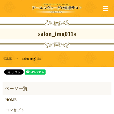
メ
salon_img011s
HOME
salon_img011s
HOME
コンセプト