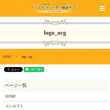
メ
logo_org
HOME
logo_org
HOME
コンセプト