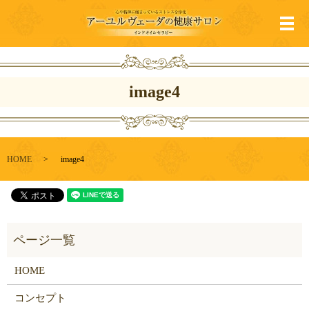
メ
image4
HOME
image4
HOME
コンセプト