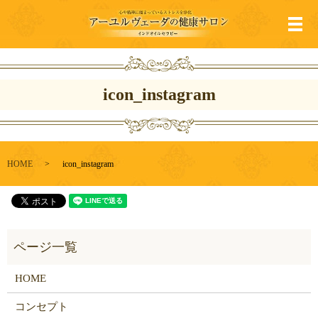
メ
icon_instagram
HOME
icon_instagram
HOME
コンセプト