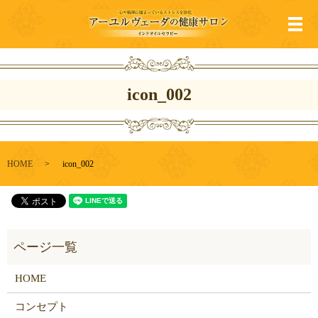
メ
icon_002
HOME
icon_002
HOME
コンセプト