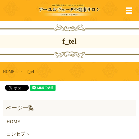
メ
f_tel
HOME
f_tel
HOME
コンセプト