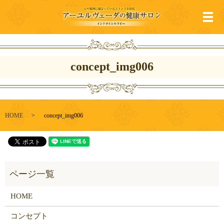
メ
concept_img006
HOME
concept_img006
HOME
コンセプト