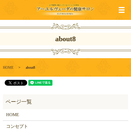
メ
about8
HOME
about8
HOME
コンセプト