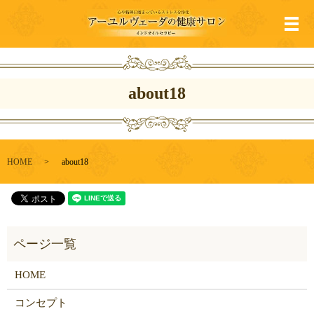
メ
about18
HOME
about18
HOME
コンセプト