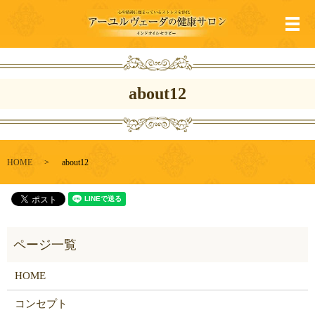
メ
about12
HOME
about12
HOME
コンセプト